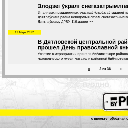
Злодзеі ўкралі снегазатрымл
З палявых прыдарожных участкаў ўздоўж аўтадарогі паб
Дзятлаўскага раёна невядомыя скралі снегазатрымлів
Дзятлаўскаму ДРБУ-119.далее >>
17 Март 2022
В Дятловской центральной рай
прошел День православной кн
Участие в мероприятии приняли библиотекари района,
краеведческого музея, читатели районной библиотеки
‹‹
2 из 36
››
о проекте
обратная 