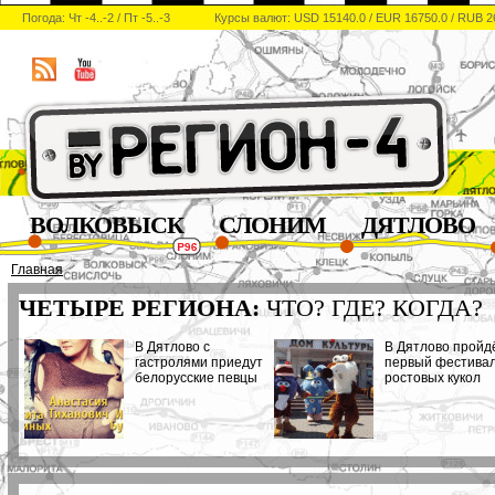
Погода: Чт -4..-2 / Пт -5..-3
Курсы валют: USD 15140.0 / EUR 16750.0 / RUB 2
ВОЛКОВЫСК
СЛОНИМ
ДЯТЛОВО
Главная
ЧЕТЫРЕ РЕГИОНА:
ЧТО? ГДЕ? КОГДА?
В Дятлово с
В Дятлово пройд
гастролями приедут
первый фестива
белорусские певцы
ростовых кукол