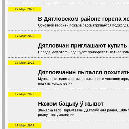
27 Март 2022
В Дятловском районе горела х
Основной версией пожара рассматривается поджог.да
17 Март 2022
Дятловчан приглашают купить 
Правда, для этого надо будет приобретать четное кол
17 Март 2022
Дятловчанин пытался похитит
Мужчине хотелось опохмелиться, и он в магазине гор
под курткойдалее >>
17 Март 2022
Нажом бацьку ў жывот
Жыхарка вёскі Нарбутавічы Дзятлаўскага раёна, 1986 
родную хату.далее >>
17 Март 2022