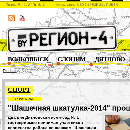
Погода: Чт -4..-2 / Пт -5..-3
Курсы валют: USD 1.9 / EUR 2.1 / RUB 3.0
ВОЛКОВЫСК
СЛОНИМ
ДЯТЛОВО
Главная
СПОРТ
17 Июнь 2022
"Шашечная шкатулка-2014" про
Два дня Дятловский ясли-сад № 1
гостеприимно принимал участников
первенства района по шашкам "Шашечная