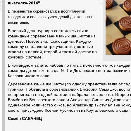
шкатулка-2014".
В первенстве соревновались воспитанники
городских и сельских учреждений дошкольного
воспитания.
В первый день турнира состоялись лично-
командные соревнования юных шашистов из
Дятлово, Новоельни, Козловщины. Каждую
команду составляли три участника, которые
играли на первой, второй и третьей досках по
круговой системе.
В командном зачете, набрав по пять с половиной очков каждая
команды Дятловского сада № 1 и Дятловского центра развития 
Козловщинского сада.
Деревенские юные шашисты (по одному представителю от сади
турнира. Победила в соревнованиях Виктория Семашко, воспит
не проиграла ни одной партии и набрала четыре очка. Второе
Бамбир из Вензовецкого сада и Александр Синяк из Дятловског
одинаковое количество очков, но Александр выступал вне конк
место присуждено Ксении Русинович из Крутиловичского сада.
Семён САВАНЕЦ