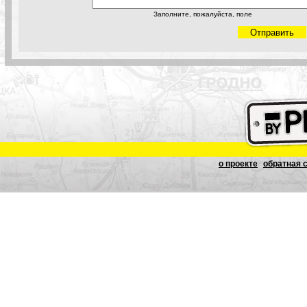
Заполните, пожалуйста, поле
о проекте
обратная 