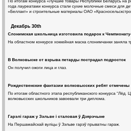
По итогам конкурса «Лучшие товары Республики Беларусь на 
года лауреатами конкурса стали сухие молочные смеси для де
«Беллакт» и строительные материалы ОАО «Красносельскстр
Декабрь 30th
Слонимская школьница изготовила подарок к Чемпионату
На областном конкурсе хоккейная маска слонимчанки заняла т
В Волковыске от взрыва петарды пострадал подросток
Он получил ожоги лица и глаз.
Рождественские фантазии волковысских ребят отмечены
По итогам областного этапа республиканского конкурса “Лёд. 
волковысских школьников завоевали три диплома.
Гарэлі гараж у Зэльве і сталовая ў Дзярэчыне
На Першамайскай вуліцы ў Зэльве гарэў прыватны гараж.