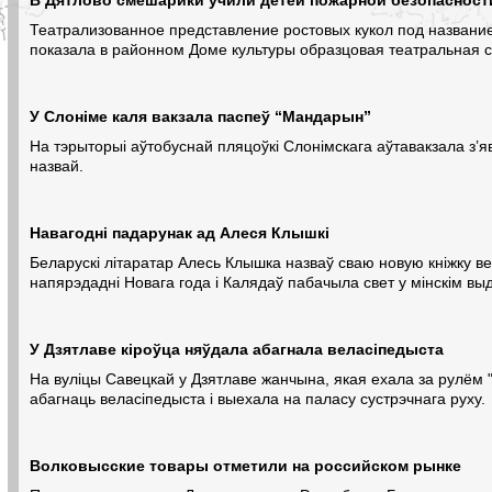
Театрализованное представление ростовых кукол под назван
показала в районном Доме культуры образцовая театральная 
У Слоніме каля вакзала паспеў “Мандарын”
На тэрыторыі аўтобуснай пляцоўкі Слонімскага аўтавакзала з’я
назвай.
Навагодні падарунак ад Алеся Клышкі
Беларускі літаратар Алесь Клышка назваў сваю новую кніжку в
напярэдадні Новага года і Калядаў пабачыла свет у мінскім вы
У Дзятлаве кіроўца няўдала абагнала веласіпедыста
На вуліцы Савецкай у Дзятлаве жанчына, якая ехала за рулём "
абагнаць веласіпедыста і выехала на паласу сустрэчнага руху.
Волковысские товары отметили на российском рынке