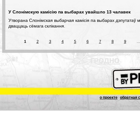
У Слонімскую камісію па выбарах увайшло 13 чалавек
Утворана Слонімская выбарчая камісія па выбарах дэпутатаў 
дваццаць сёмага склікання.
1
2
3
4
5
6
7
8
9
о проекте
обратная 