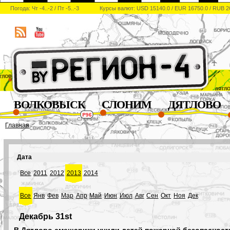
Погода: Чт -4..-2 / Пт -5..-3
Курсы валют: USD 15140.0 / EUR 16750.0 / RUB 2
ВОЛКОВЫСК
СЛОНИМ
ДЯТЛОВО
Главная
Дата
Все
2011
2012
2013
2014
Все
Янв
Фев
Мар
Апр
Май
Июн
Июл
Авг
Сен
Окт
Ноя
Дек
Декабрь 31st
В Дятлово смешарики учили детей пожарной безопасност