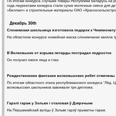
По итогам конкурса «Лучшие товары Республики Беларусь на 
года лауреатами конкурса стали сухие молочные смеси для де
«Беллакт» и строительные материалы ОАО «Красносельскстр
Декабрь 30th
Слонимская школьница изготовила подарок к Чемпионату
На областном конкурсе хоккейная маска слонимчанки заняла т
В Волковыске от взрыва петарды пострадал подросток
Он получил ожоги лица и глаз.
Рождественские фантазии волковысских ребят отмечены
По итогам областного этапа республиканского конкурса “Лёд. 
волковысских школьников завоевали три диплома.
Гарэлі гараж у Зэльве і сталовая ў Дзярэчыне
На Першамайскай вуліцы ў Зэльве гарэў прыватны гараж.