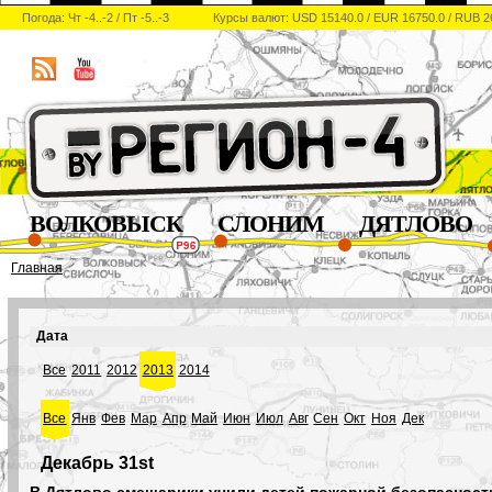
Погода: Чт -4..-2 / Пт -5..-3
Курсы валют: USD 15140.0 / EUR 16750.0 / RUB 2
ВОЛКОВЫСК
СЛОНИМ
ДЯТЛОВО
Главная
Дата
Все
2011
2012
2013
2014
Все
Янв
Фев
Мар
Апр
Май
Июн
Июл
Авг
Сен
Окт
Ноя
Дек
Декабрь 31st
В Дятлово смешарики учили детей пожарной безопасност