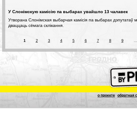
У Слонімскую камісію па выбарах увайшло 13 чалавек
Утворана Слонімская выбарчая камісія па выбарах дэпутатаў 
дваццаць сёмага склікання.
1
2
3
4
5
6
7
8
9
о проекте
обратная 