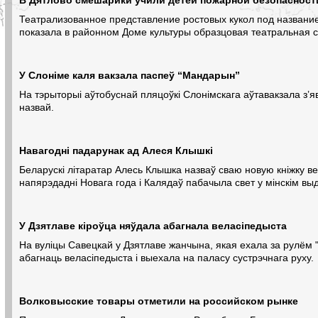
Театрализованное представление ростовых кукол под назван
показала в районном Доме культуры образцовая театральная 
У Слоніме каля вакзала паспеў “Мандарын”
На тэрыторыі аўтобуснай пляцоўкі Слонімскага аўтавакзала з’я
назвай.
Навагодні падарунак ад Алеся Клышкі
Беларускі літаратар Алесь Клышка назваў сваю новую кніжку в
напярэдадні Новага года і Калядаў пабачыла свет у мінскім вы
У Дзятлаве кіроўца няўдала абагнала веласіпедыста
На вуліцы Савецкай у Дзятлаве жанчына, якая ехала за рулём "
абагнаць веласіпедыста і выехала на паласу сустрэчнага руху.
Волковысские товары отметили на российском рынке