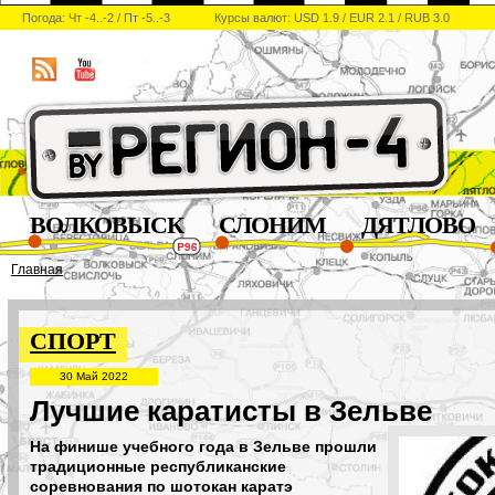
Погода: Чт -4..-2 / Пт -5..-3
Курсы валют: USD 1.9 / EUR 2.1 / RUB 3.0
ВОЛКОВЫСК
СЛОНИМ
ДЯТЛОВО
Главная
СПОРТ
30 Май 2022
Лучшие каратисты в Зельве
На финише учебного года в Зельве прошли
традиционные республиканские
соревнования по шотокан каратэ