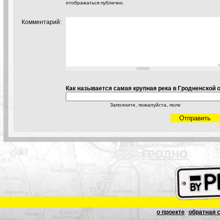
отображаться публично.
Комментарий:
Как называется самая крупная река в Гродненской 
Заполните, пожалуйста, поле
о проекте
обратная 