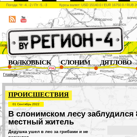
Погода: Чт -4..-2 / Пт -5..-3
Курсы валют: USD 15140.0 / EUR 16750.0 / RUB 2
ВОЛКОВЫСК
СЛОНИМ
ДЯТЛОВО
Главная
ПРОИСШЕСТВИЯ
01 Сентябрь 2022
В слонимском лесу заблудился 
местный житель
Дедушка ушел в лес за грибами и не