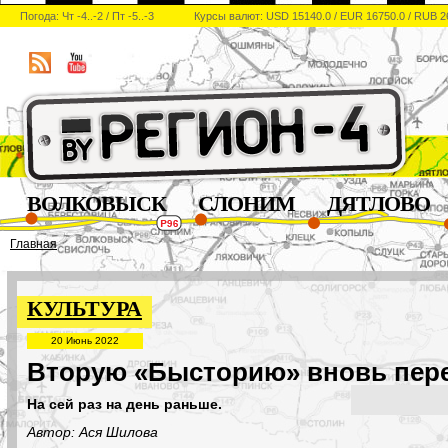
Погода: Чт -4..-2 / Пт -5..-3
Курсы валют: USD 15140.0 / EUR 16750.0 / RUB 2
ВОЛКОВЫСК
СЛОНИМ
ДЯТЛОВО
Главная
КУЛЬТУРА
20 Июнь 2022
Вторую «Бысторию» вновь пер
На сей раз на день раньше.
Автор: Ася Шилова