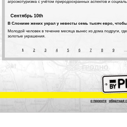
агроэкотуризма с учётом природоохранных аспектов и социаль
Сентябрь 10th
В Слониме жених украл у невесты семь тысяч евро, чтоб
Молодой человек в течение месяца вынес из дома подруги, где
золотые украшения.
1
2
3
4
5
6
7
8
9
о проекте
обратная 