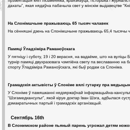
прэзентацыя кнігі пісьменніка, краязнаўца, гісторыка і журнал
дахаты”, якая нядаўна пабачыла свет у мінскім выдавецтве “Кні
На Слонімшчыне пражываюць 65 тысяч чалавек
На сённяшні дзень на Слонімшчыне пражываюць 65,4 тысячы ч
Памяці Ўладзіміра Раманоўскага
У пятніцу і суботу, 19 і 20 верасня, на вадаёме, што на вуліцы
турнір памяці двухразовага чэмпіёна свету па веславанню на 
спорту Ўладзіміра Раманоўскага, які быў родам са Слоніма.
Грамадскія актывісты ў Слоніме вялі гутарку пра медыцы
У Слоніме ў памяшканні недзяржаўнай інфармацыйна-кансуль
“Шэгамедкансульт”, якой кіруе доктар Іван Шэга, адбылася сус
дэмакратычных партый і грамадскіх арганізацый.
Сентябрь 16th
В Слонимском районе пьяный парень угрожал детям ножо