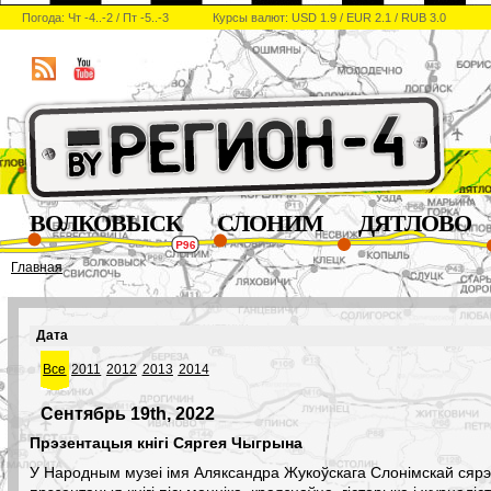
Погода: Чт -4..-2 / Пт -5..-3
Курсы валют: USD 1.9 / EUR 2.1 / RUB 3.0
ВОЛКОВЫСК
СЛОНИМ
ДЯТЛОВО
Главная
Дата
Все
2011
2012
2013
2014
Сентябрь 19th, 2022
Прэзентацыя кнігі Сяргея Чыгрына
У Народным музеі імя Аляксандра Жукоўскага Слонімскай ся