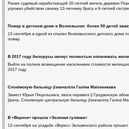
Ранее судимый неработающий 20-летний житель деревни Поре
угрожал убийством своему 13-летнему брату и 6-летней сестре
Пожар в детском доме в Волковыске: более 50 детей эва
13 сентября в одной из спален Волковысского детского дома п
пожар.
В 2017 году белорусы начнут полностью оплачивать жил
Выйти на полное возмещение населением стоимости жилищно-
2017 году.
Слонімскую бальніцу ўзначаліла Галіна Маісеенкава
Замест Юрыя Пяцельскага, якога перавялі ў Гродзенскую абла
ўрача, Слонімскую цэнтральную бальніцу ўзначаліла Галіна Ма
В «Вересе» прошла «Зеленая гулянка»
13 сентября на усадьбе «Верес» Зельвенского района прошел